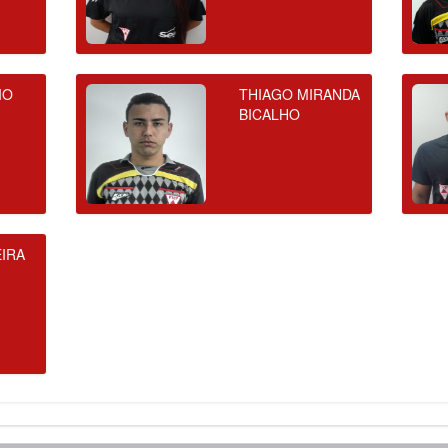
IO
THIAGO MIRANDA
BICALHO
IRA