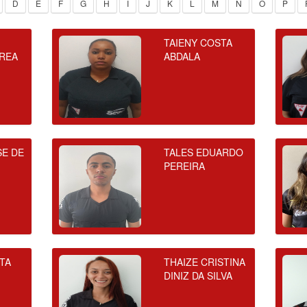
D
E
F
G
H
I
J
K
L
M
N
O
P
TAIENY COSTA
REA
ABDALA
SE DE
TALES EDUARDO
PEREIRA
STA
THAIZE CRISTINA
DINIZ DA SILVA