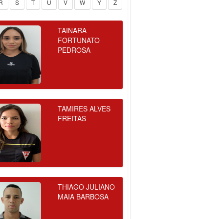
R
S
T
U
V
W
Y
Z
TAINARA
FORTUNATO
PEDROSA
TAMIRES ALVES
FREITAS
THIAGO JULIANO
MAIA BARBOSA