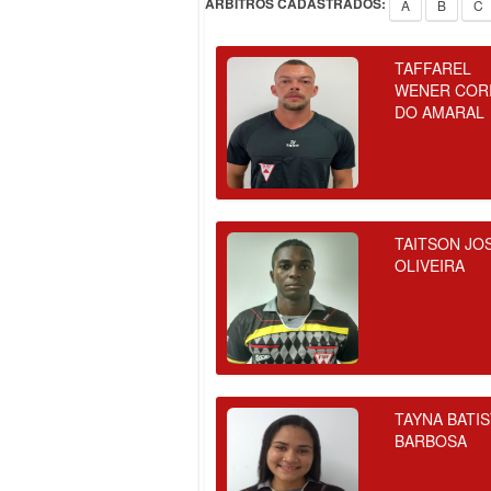
ÁRBITROS CADASTRADOS:
A
B
C
TAFFAREL
WENER COR
DO AMARAL
TAITSON JO
OLIVEIRA
TAYNA BATI
BARBOSA