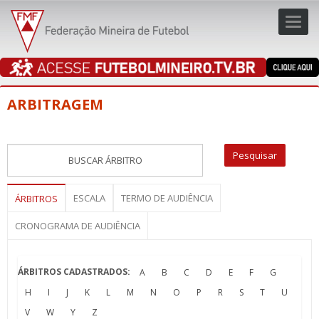
Toggl
navig
navig
ARBITRAGEM
ESCALA
TERMO DE AUDIÊNCIA
ÁRBITROS
CRONOGRAMA DE AUDIÊNCIA
ÁRBITROS CADASTRADOS:
A
B
C
D
E
F
G
H
I
J
K
L
M
N
O
P
R
S
T
U
V
W
Y
Z