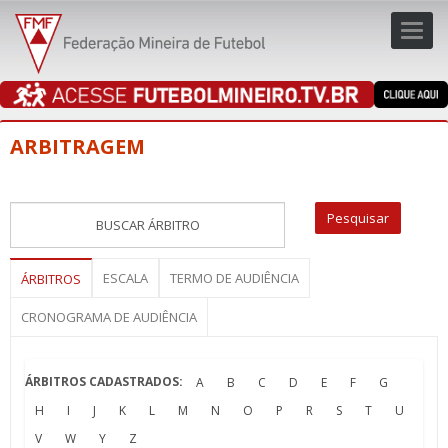
Toggl
navig
navig
ARBITRAGEM
ESCALA
TERMO DE AUDIÊNCIA
ÁRBITROS
CRONOGRAMA DE AUDIÊNCIA
ÁRBITROS CADASTRADOS:
A
B
C
D
E
F
G
H
I
J
K
L
M
N
O
P
R
S
T
U
V
W
Y
Z