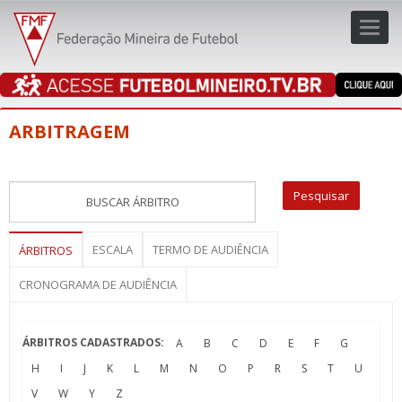
Toggl
navig
navig
ARBITRAGEM
ESCALA
TERMO DE AUDIÊNCIA
ÁRBITROS
CRONOGRAMA DE AUDIÊNCIA
ÁRBITROS CADASTRADOS:
A
B
C
D
E
F
G
H
I
J
K
L
M
N
O
P
R
S
T
U
V
W
Y
Z