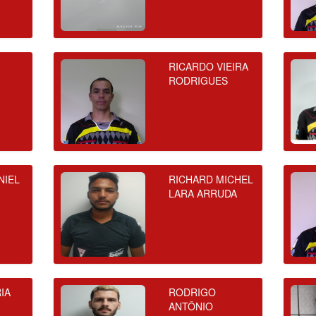
RICARDO VIEIRA
RODRIGUES
NIEL
RICHARD MICHEL
LARA ARRUDA
IA
RODRIGO
ANTÔNIO