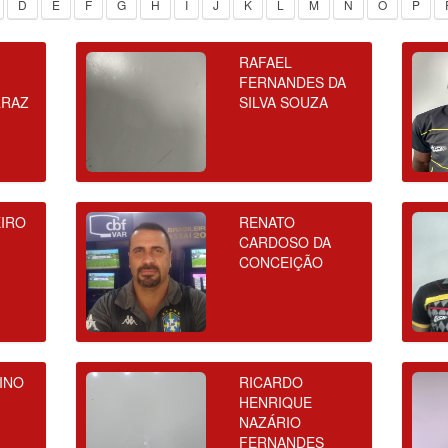
D
E
F
G
H
I
J
K
L
M
N
O
P
RAFAEL
FERNANDES DA
RRAZ
SILVA SOUZA
EIRO
RENATO
CARDOSO DA
CONCEIÇÃO
INO
RICARDO
HENRIQUE
NAZÁRIO
FERNANDES