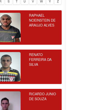
R
S
T
U
V
W
Y
Z
RAPHAEL
NOEINSTEIN DE
ARAUJO ALVES
RENATO
FERREIRA DA
SILVA
RICARDO JUNIO
DE SOUZA