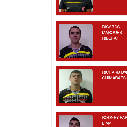
RICARDO
MARQUES
RIBEIRO
RICHARD DA
GUIMARÃES
RODNEY FAR
LIMA