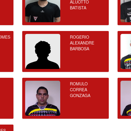
ALUOTTO
BATISTA
OMES
ROGERIO
ALEXANDRE
BARBOSA
ROMULO
CORREA
GONZAGA
MES