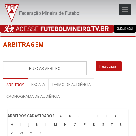
Toggl
navig
navig
ARBITRAGEM
ESCALA
TERMO DE AUDIÊNCIA
ÁRBITROS
CRONOGRAMA DE AUDIÊNCIA
ÁRBITROS CADASTRADOS:
A
B
C
D
E
F
G
H
I
J
K
L
M
N
O
P
R
S
T
U
V
W
Y
Z