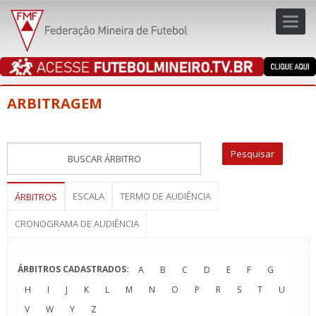
Toggl
navig
navig
ARBITRAGEM
ESCALA
TERMO DE AUDIÊNCIA
ÁRBITROS
CRONOGRAMA DE AUDIÊNCIA
ÁRBITROS CADASTRADOS:
A
B
C
D
E
F
G
H
I
J
K
L
M
N
O
P
R
S
T
U
V
W
Y
Z