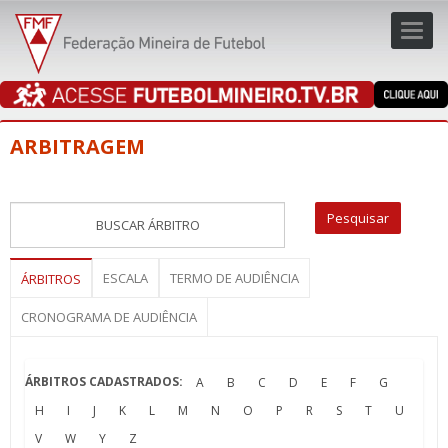
Toggl
navig
navig
ARBITRAGEM
ESCALA
TERMO DE AUDIÊNCIA
ÁRBITROS
CRONOGRAMA DE AUDIÊNCIA
ÁRBITROS CADASTRADOS:
A
B
C
D
E
F
G
H
I
J
K
L
M
N
O
P
R
S
T
U
V
W
Y
Z