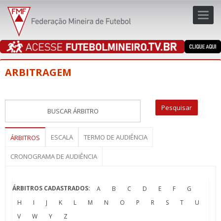
Toggl
navig
navig
ARBITRAGEM
ESCALA
TERMO DE AUDIÊNCIA
ÁRBITROS
CRONOGRAMA DE AUDIÊNCIA
ÁRBITROS CADASTRADOS:
A
B
C
D
E
F
G
H
I
J
K
L
M
N
O
P
R
S
T
U
V
W
Y
Z