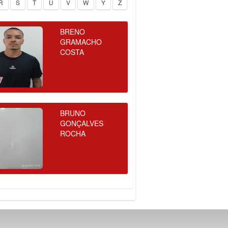
R
S
T
U
V
W
Y
Z
BRENO
GRAMACHO
COSTA
BRUNO
GONÇALVES
ROCHA