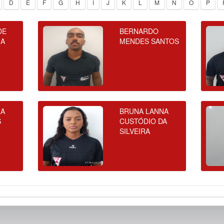
D
E
F
G
H
I
J
K
L
M
N
O
P
DE
BERNARDO
UA
MENDES SANTOS
LA
BRUNA LANNA
S
CUSTÓDIO DA
SILVEIRA