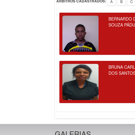
ÁRBITROS CADASTRADOS:
A
B
C
BERNARDO 
SOUZA PÁD
BRUNA CAR
DOS SANTO
GALERIAS