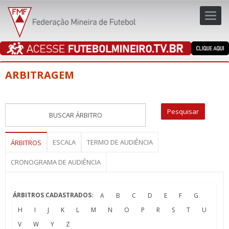
Toggl
navig
navig
ARBITRAGEM
ESCALA
TERMO DE AUDIÊNCIA
ÁRBITROS
CRONOGRAMA DE AUDIÊNCIA
ÁRBITROS CADASTRADOS:
A
B
C
D
E
F
G
H
I
J
K
L
M
N
O
P
R
S
T
U
V
W
Y
Z