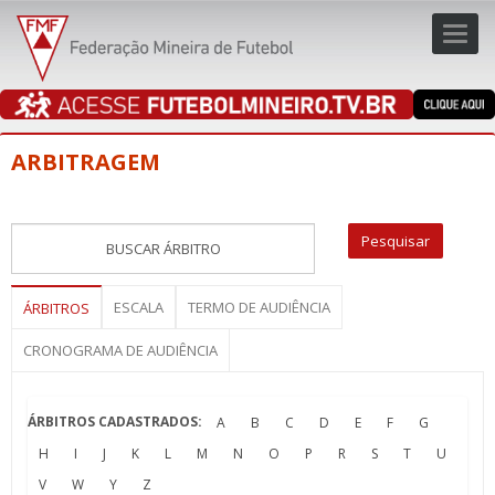
Toggl
navig
navig
ARBITRAGEM
ESCALA
TERMO DE AUDIÊNCIA
ÁRBITROS
CRONOGRAMA DE AUDIÊNCIA
ÁRBITROS CADASTRADOS:
A
B
C
D
E
F
G
H
I
J
K
L
M
N
O
P
R
S
T
U
V
W
Y
Z