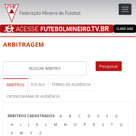
Toggl
navig
navig
ARBITRAGEM
ESCALA
TERMO DE AUDIÊNCIA
ÁRBITROS
CRONOGRAMA DE AUDIÊNCIA
ÁRBITROS CADASTRADOS:
A
B
C
D
E
F
G
H
I
J
K
L
M
N
O
P
R
S
T
U
V
W
Y
Z