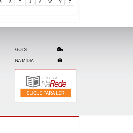
R
S
T
U
V
W
Y
Z
GOLS
NA MÍDIA