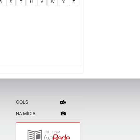
R
S
T
U
V
W
Y
Z
GOLS
NA MÍDIA