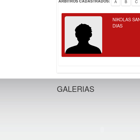
ÁRBITROS CADASTRADOS:
A
B
C
NIKOLAS SA
DIAS
GALERIAS