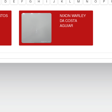
D
E
F
G
H
I
J
K
L
M
N
O
P
NTOS
NIXON WARLEY
DA COSTA
AGUIAR