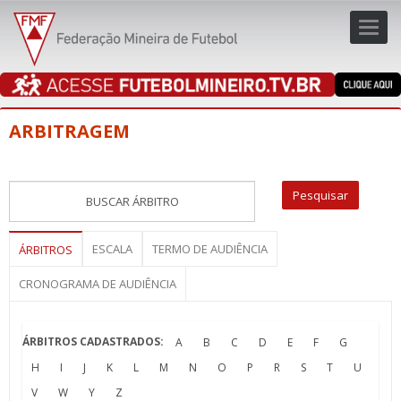
Toggl
navig
navig
ARBITRAGEM
ESCALA
TERMO DE AUDIÊNCIA
ÁRBITROS
CRONOGRAMA DE AUDIÊNCIA
ÁRBITROS CADASTRADOS:
A
B
C
D
E
F
G
H
I
J
K
L
M
N
O
P
R
S
T
U
V
W
Y
Z