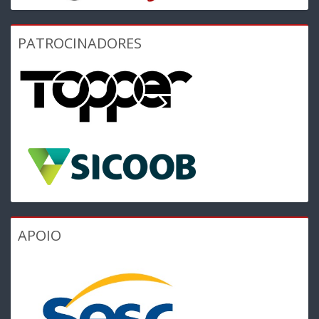
PATROCINADORES
APOIO