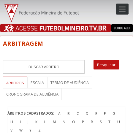
Toggl
navig
navig
ARBITRAGEM
ESCALA
TERMO DE AUDIÊNCIA
ÁRBITROS
CRONOGRAMA DE AUDIÊNCIA
ÁRBITROS CADASTRADOS:
A
B
C
D
E
F
G
H
I
J
K
L
M
N
O
P
R
S
T
U
V
W
Y
Z