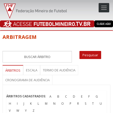
Toggl
navig
navig
ARBITRAGEM
ESCALA
TERMO DE AUDIÊNCIA
ÁRBITROS
CRONOGRAMA DE AUDIÊNCIA
ÁRBITROS CADASTRADOS:
A
B
C
D
E
F
G
H
I
J
K
L
M
N
O
P
R
S
T
U
V
W
Y
Z