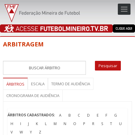
Toggl
navig
navig
ARBITRAGEM
ESCALA
TERMO DE AUDIÊNCIA
ÁRBITROS
CRONOGRAMA DE AUDIÊNCIA
ÁRBITROS CADASTRADOS:
A
B
C
D
E
F
G
H
I
J
K
L
M
N
O
P
R
S
T
U
V
W
Y
Z