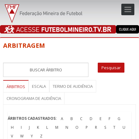
Toggl
navig
navig
ARBITRAGEM
ESCALA
TERMO DE AUDIÊNCIA
ÁRBITROS
CRONOGRAMA DE AUDIÊNCIA
ÁRBITROS CADASTRADOS:
A
B
C
D
E
F
G
H
I
J
K
L
M
N
O
P
R
S
T
U
V
W
Y
Z