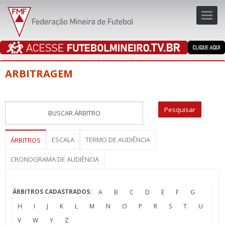
Toggl
navig
navig
ARBITRAGEM
ESCALA
TERMO DE AUDIÊNCIA
ÁRBITROS
CRONOGRAMA DE AUDIÊNCIA
ÁRBITROS CADASTRADOS:
A
B
C
D
E
F
G
H
I
J
K
L
M
N
O
P
R
S
T
U
V
W
Y
Z