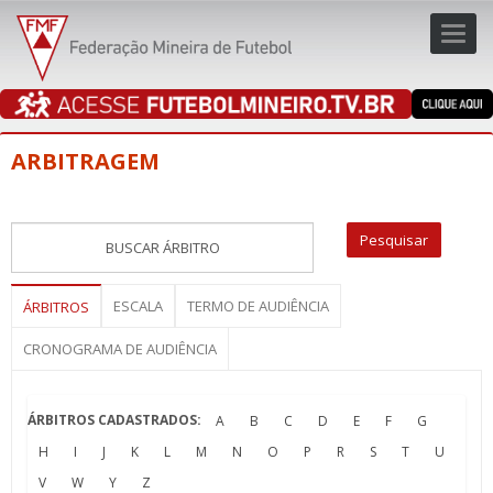
Toggl
navig
navig
ARBITRAGEM
ESCALA
TERMO DE AUDIÊNCIA
ÁRBITROS
CRONOGRAMA DE AUDIÊNCIA
ÁRBITROS CADASTRADOS:
A
B
C
D
E
F
G
H
I
J
K
L
M
N
O
P
R
S
T
U
V
W
Y
Z