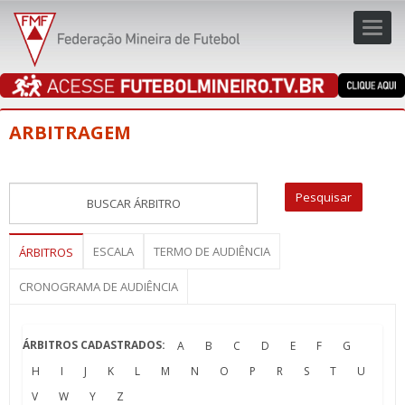
Toggl
navig
navig
ARBITRAGEM
ESCALA
TERMO DE AUDIÊNCIA
ÁRBITROS
CRONOGRAMA DE AUDIÊNCIA
ÁRBITROS CADASTRADOS:
A
B
C
D
E
F
G
H
I
J
K
L
M
N
O
P
R
S
T
U
V
W
Y
Z