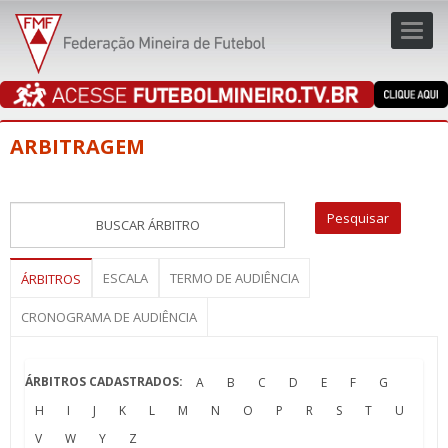
Toggl
navig
navig
ARBITRAGEM
ESCALA
TERMO DE AUDIÊNCIA
ÁRBITROS
CRONOGRAMA DE AUDIÊNCIA
ÁRBITROS CADASTRADOS:
A
B
C
D
E
F
G
H
I
J
K
L
M
N
O
P
R
S
T
U
V
W
Y
Z