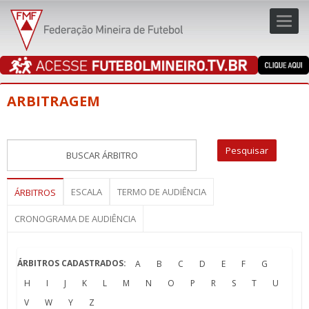
Toggl
navig
navig
ARBITRAGEM
ESCALA
TERMO DE AUDIÊNCIA
ÁRBITROS
CRONOGRAMA DE AUDIÊNCIA
ÁRBITROS CADASTRADOS:
A
B
C
D
E
F
G
H
I
J
K
L
M
N
O
P
R
S
T
U
V
W
Y
Z