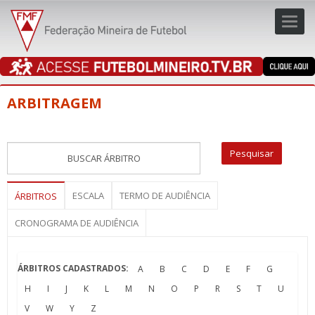
Toggl
navig
navig
ARBITRAGEM
ESCALA
TERMO DE AUDIÊNCIA
ÁRBITROS
CRONOGRAMA DE AUDIÊNCIA
ÁRBITROS CADASTRADOS:
A
B
C
D
E
F
G
H
I
J
K
L
M
N
O
P
R
S
T
U
V
W
Y
Z