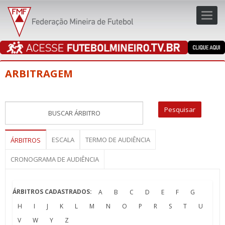
Toggl
navig
navig
ARBITRAGEM
ESCALA
TERMO DE AUDIÊNCIA
ÁRBITROS
CRONOGRAMA DE AUDIÊNCIA
ÁRBITROS CADASTRADOS:
A
B
C
D
E
F
G
H
I
J
K
L
M
N
O
P
R
S
T
U
V
W
Y
Z