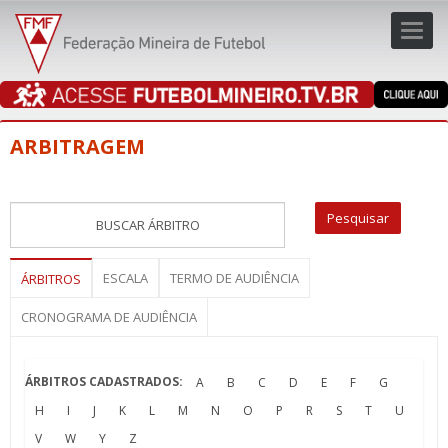
Toggl
navig
navig
ARBITRAGEM
ESCALA
TERMO DE AUDIÊNCIA
ÁRBITROS
CRONOGRAMA DE AUDIÊNCIA
ÁRBITROS CADASTRADOS:
A
B
C
D
E
F
G
H
I
J
K
L
M
N
O
P
R
S
T
U
V
W
Y
Z