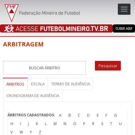
Toggl
navig
navig
ARBITRAGEM
ESCALA
TERMO DE AUDIÊNCIA
ÁRBITROS
CRONOGRAMA DE AUDIÊNCIA
ÁRBITROS CADASTRADOS:
A
B
C
D
E
F
G
H
I
J
K
L
M
N
O
P
R
S
T
U
V
W
Y
Z