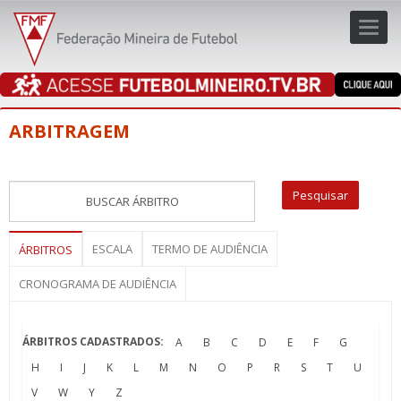
Toggl
navig
navig
ARBITRAGEM
ESCALA
TERMO DE AUDIÊNCIA
ÁRBITROS
CRONOGRAMA DE AUDIÊNCIA
ÁRBITROS CADASTRADOS:
A
B
C
D
E
F
G
H
I
J
K
L
M
N
O
P
R
S
T
U
V
W
Y
Z