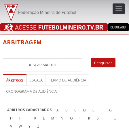
Toggl
navig
navig
ARBITRAGEM
ESCALA
TERMO DE AUDIÊNCIA
ÁRBITROS
CRONOGRAMA DE AUDIÊNCIA
ÁRBITROS CADASTRADOS:
A
B
C
D
E
F
G
H
I
J
K
L
M
N
O
P
R
S
T
U
V
W
Y
Z