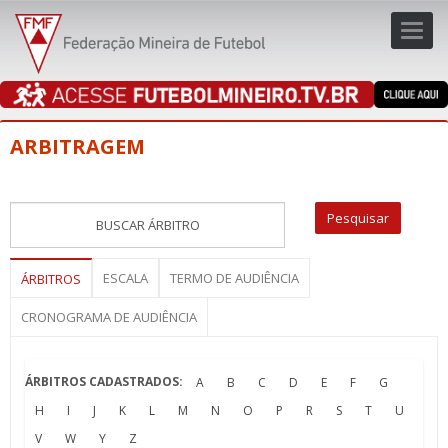
Toggl
navig
navig
ARBITRAGEM
ESCALA
TERMO DE AUDIÊNCIA
ÁRBITROS
CRONOGRAMA DE AUDIÊNCIA
ÁRBITROS CADASTRADOS:
A
B
C
D
E
F
G
H
I
J
K
L
M
N
O
P
R
S
T
U
V
W
Y
Z