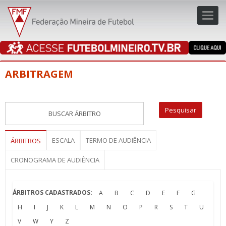
Toggl
navig
navig
ARBITRAGEM
ESCALA
TERMO DE AUDIÊNCIA
ÁRBITROS
CRONOGRAMA DE AUDIÊNCIA
ÁRBITROS CADASTRADOS:
A
B
C
D
E
F
G
H
I
J
K
L
M
N
O
P
R
S
T
U
V
W
Y
Z