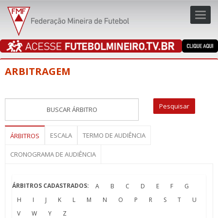
Toggl
navig
navig
ARBITRAGEM
ESCALA
TERMO DE AUDIÊNCIA
ÁRBITROS
CRONOGRAMA DE AUDIÊNCIA
ÁRBITROS CADASTRADOS:
A
B
C
D
E
F
G
H
I
J
K
L
M
N
O
P
R
S
T
U
V
W
Y
Z