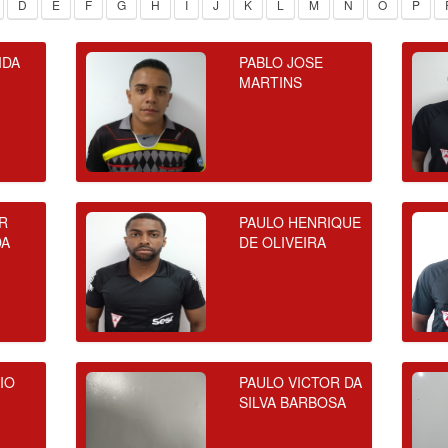
D
E
F
G
H
I
J
K
L
M
N
O
P
IDA
PABLO JOSE
MARTINS
R
PAULO HENRIQUE
DA
DE OLIVEIRA
IO
PAULO VICTOR DA
SILVA BARBOSA