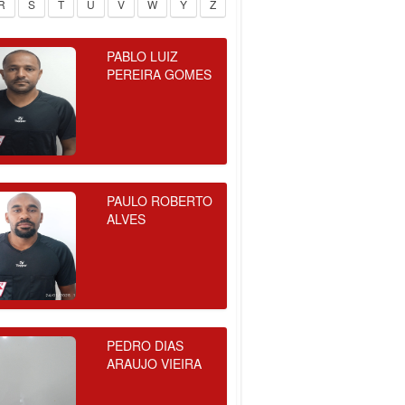
R
S
T
U
V
W
Y
Z
PABLO LUIZ
PEREIRA GOMES
PAULO ROBERTO
ALVES
PEDRO DIAS
ARAUJO VIEIRA