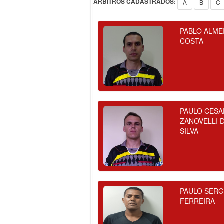
ÁRBITROS CADASTRADOS:
A
B
C
PABLO ALME
COSTA
PAULO CESA
ZANOVELLI 
SILVA
PAULO SERG
FERREIRA