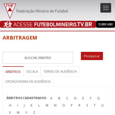
Toggl
navig
navig
ARBITRAGEM
ESCALA
TERMO DE AUDIÊNCIA
ÁRBITROS
CRONOGRAMA DE AUDIÊNCIA
ÁRBITROS CADASTRADOS:
A
B
C
D
E
F
G
H
I
J
K
L
M
N
O
P
R
S
T
U
V
W
Y
Z