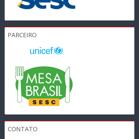
PARCEIRO
CONTATO