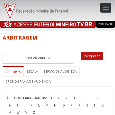
Toggl
navig
navig
ARBITRAGEM
ESCALA
TERMO DE AUDIÊNCIA
ÁRBITROS
CRONOGRAMA DE AUDIÊNCIA
ÁRBITROS CADASTRADOS:
A
B
C
D
E
F
G
H
I
J
K
L
M
N
O
P
R
S
T
U
V
W
Y
Z