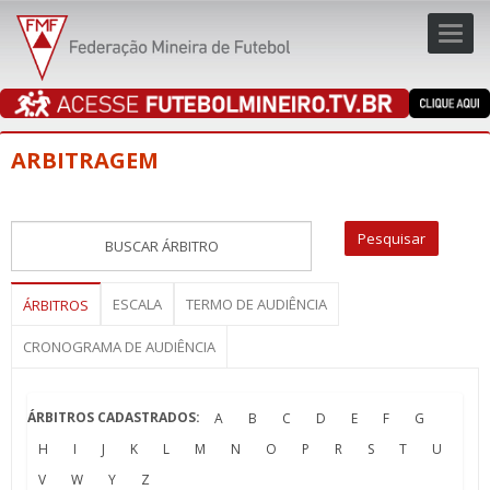
Toggl
navig
navig
ARBITRAGEM
ESCALA
TERMO DE AUDIÊNCIA
ÁRBITROS
CRONOGRAMA DE AUDIÊNCIA
ÁRBITROS CADASTRADOS:
A
B
C
D
E
F
G
H
I
J
K
L
M
N
O
P
R
S
T
U
V
W
Y
Z