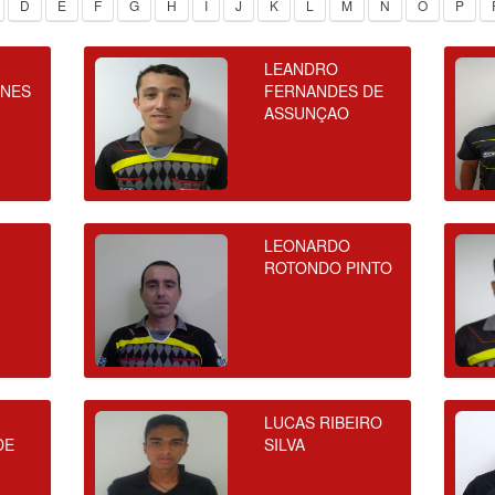
D
E
F
G
H
I
J
K
L
M
N
O
P
LEANDRO
UNES
FERNANDES DE
ASSUNÇAO
LEONARDO
ROTONDO PINTO
LUCAS RIBEIRO
DE
SILVA