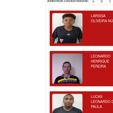
ÁRBITROS CADASTRADOS:
A
B
C
LARISSA
OLIVEIRA N
LEONARDO
HENRIQUE
PEREIRA
LUCAS
LEONARDO 
PAULA