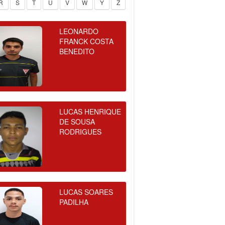
R
S
T
U
V
W
Y
Z
LEONARDO
FRANCK COSTA
BENEDITO
LUCAS HENRIQUE
DE SOUSA
RODRIGUES
LUCAS SOARES
PADILHA