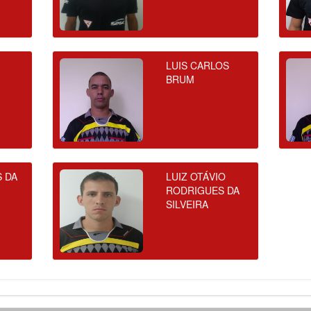
LUIS CARLOS
BRUM
S DA
LUIZ OTÁVIO
RODRIGUES DA
SILVEIRA