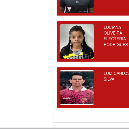
LUCIANA
OLIVEIRA
ELEOTERIA
RODRIGUES
LUIZ CARLO
SILVA