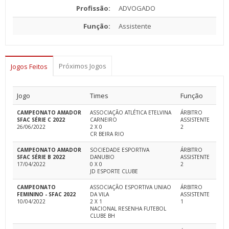
Profissão:
ADVOGADO
Função:
Assistente
Próximos Jogos
Jogos Feitos
Jogo
Times
Função
CAMPEONATO AMADOR
ASSOCIAÇÃO ATLÉTICA ETELVINA
ÁRBITRO
SFAC SÉRIE C 2022
CARNEIRO
ASSISTENTE
26/06/2022
2 X 0
2
CR BEIRA RIO
CAMPEONATO AMADOR
SOCIEDADE ESPORTIVA
ÁRBITRO
SFAC SÉRIE B 2022
DANUBIO
ASSISTENTE
17/04/2022
0 X 0
2
JD ESPORTE CLUBE
CAMPEONATO
ASSOCIAÇÃO ESPORTIVA UNIAO
ÁRBITRO
FEMININO - SFAC 2022
DA VILA
ASSISTENTE
10/04/2022
2 X 1
1
NACIONAL RESENHA FUTEBOL
CLUBE BH