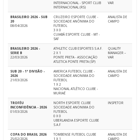
INTERNACIONAL - SPORT CLUB
VAR
INTERNACIONAL (RS)
BRASILEIRO 2026 - SUB
CRUZEIRO ESPORTE CLUBE -
ANALISTA DE
20
SOCIEDADE ANÔNIMA DO
CAMPO
08/04/2026
FUTEBOL
3 X 0
CUIABÁ ESPORTE CLUBE - MT -
SAF
BRASILEIRO 2026 -
ATHLETIC CLUB ESPORTES S.A.F.
QUALITY
SERIE B
2 X 1
MANAGER –
22/03/2026
PONTE PRETA - ASSOCIAÇÃO
VAR
ATLETICA PONTE PRETA (SP)
SUB 20 - 1ª DIVISÃO -
AMERICA FUTEBOL CLUBE -
ANALISTA DE
2026
SOCIEDADE ANONIMA DO
CAMPO
21/03/2026
FUTEBOL
1 X 2
NACIONAL ATLÉTICO CLUBE -
MURIAÉ
TROFÉU
NORTH ESPORTE CLUBE
INSPETOR
INCONFIDÊNCIA - 2026
SOCIEDADE ANONIMA DO
01/03/2026
FUTEBOL
0 X 0
UBERLANDIA ESPORTE CLUBE
S.A.F
COPA DO BRASIL 2026
TOMBENSE FUTEBOL CLUBE
ANALISTA DE
25/02/2026
1 X 1
CAMPO