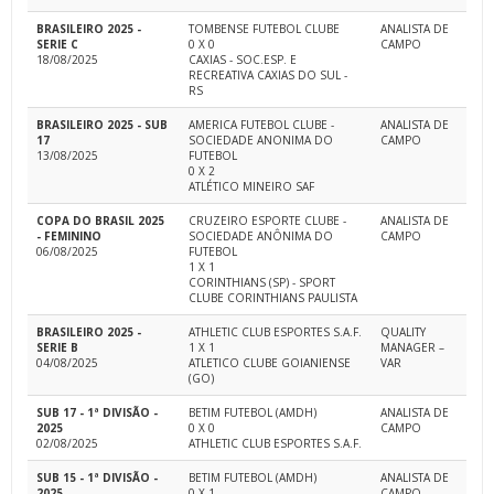
BRASILEIRO 2025 -
TOMBENSE FUTEBOL CLUBE
ANALISTA DE
SERIE C
0 X 0
CAMPO
18/08/2025
CAXIAS - SOC.ESP. E
RECREATIVA CAXIAS DO SUL -
RS
BRASILEIRO 2025 - SUB
AMERICA FUTEBOL CLUBE -
ANALISTA DE
17
SOCIEDADE ANONIMA DO
CAMPO
13/08/2025
FUTEBOL
0 X 2
ATLÉTICO MINEIRO SAF
COPA DO BRASIL 2025
CRUZEIRO ESPORTE CLUBE -
ANALISTA DE
- FEMININO
SOCIEDADE ANÔNIMA DO
CAMPO
06/08/2025
FUTEBOL
1 X 1
CORINTHIANS (SP) - SPORT
CLUBE CORINTHIANS PAULISTA
BRASILEIRO 2025 -
ATHLETIC CLUB ESPORTES S.A.F.
QUALITY
SERIE B
1 X 1
MANAGER –
04/08/2025
ATLETICO CLUBE GOIANIENSE
VAR
(GO)
SUB 17 - 1ª DIVISÃO -
BETIM FUTEBOL (AMDH)
ANALISTA DE
2025
0 X 0
CAMPO
02/08/2025
ATHLETIC CLUB ESPORTES S.A.F.
SUB 15 - 1ª DIVISÃO -
BETIM FUTEBOL (AMDH)
ANALISTA DE
2025
0 X 1
CAMPO