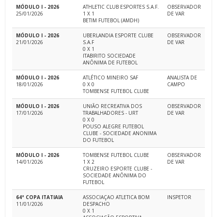
MÓDULO I - 2026
ATHLETIC CLUB ESPORTES S.A.F.
OBSERVADOR
25/01/2026
1 X 1
DE VAR
BETIM FUTEBOL (AMDH)
MÓDULO I - 2026
UBERLANDIA ESPORTE CLUBE
OBSERVADOR
21/01/2026
S.A.F
DE VAR
0 X 1
ITABIRITO SOCIEDADE
ANÔNIMA DE FUTEBOL
MÓDULO I - 2026
ATLÉTICO MINEIRO SAF
ANALISTA DE
18/01/2026
0 X 0
CAMPO
TOMBENSE FUTEBOL CLUBE
MÓDULO I - 2026
UNIÃO RECREATIVA DOS
OBSERVADOR
17/01/2026
TRABALHADORES - URT
DE VAR
0 X 0
POUSO ALEGRE FUTEBOL
CLUBE - SOCIEDADE ANONIMA
DO FUTEBOL
MÓDULO I - 2026
TOMBENSE FUTEBOL CLUBE
OBSERVADOR
14/01/2026
1 X 2
DE VAR
CRUZEIRO ESPORTE CLUBE -
SOCIEDADE ANÔNIMA DO
FUTEBOL
64ª COPA ITATIAIA
ASSOCIAÇAO ATLETICA BOM
INSPETOR
11/01/2026
DESPACHO
0 X 1