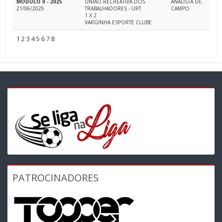
MÓDULO II - 2025
UNIÃO RECREATIVA DOS
ANALISTA DE
21/06/2025
TRABALHADORES - URT
CAMPO
1 X 2
VARGINHA ESPORTE CLUBE
1
2
3
4
5
6
7
8
PATROCINADORES