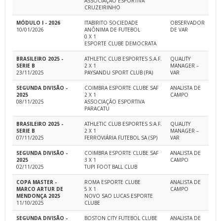
ASSOCIAÇÃO ESPORTIVA
CRUZEIRINHO
MÓDULO I - 2026
ITABIRITO SOCIEDADE
OBSERVADOR
10/01/2026
ANÔNIMA DE FUTEBOL
DE VAR
0 X 1
ESPORTE CLUBE DEMOCRATA
BRASILEIRO 2025 -
ATHLETIC CLUB ESPORTES S.A.F.
QUALITY
SERIE B
2 X 1
MANAGER –
23/11/2025
PAYSANDU SPORT CLUB (PA)
VAR
SEGUNDA DIVISÃO -
COIMBRA ESPORTE CLUBE SAF
ANALISTA DE
2025
2 X 1
CAMPO
08/11/2025
ASSOCIAÇÃO ESPORTIVA
PARACATU
BRASILEIRO 2025 -
ATHLETIC CLUB ESPORTES S.A.F.
QUALITY
SERIE B
2 X 1
MANAGER –
07/11/2025
FERROVIÁRIA FUTEBOL SA (SP)
VAR
SEGUNDA DIVISÃO -
COIMBRA ESPORTE CLUBE SAF
ANALISTA DE
2025
3 X 1
CAMPO
02/11/2025
TUPI FOOT BALL CLUB
COPA MASTER -
ROMA ESPORTE CLUBE
ANALISTA DE
MARCO ARTUR DE
5 X 1
CAMPO
MENDONÇA 2025
NOVO SAO LUCAS ESPORTE
11/10/2025
CLUBE
SEGUNDA DIVISÃO -
BOSTON CITY FUTEBOL CLUBE
ANALISTA DE