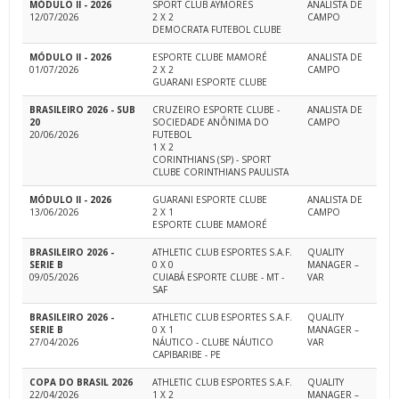
MÓDULO II - 2026
SPORT CLUB AYMORES
ANALISTA DE
12/07/2026
2 X 2
CAMPO
DEMOCRATA FUTEBOL CLUBE
MÓDULO II - 2026
ESPORTE CLUBE MAMORÉ
ANALISTA DE
01/07/2026
2 X 2
CAMPO
GUARANI ESPORTE CLUBE
BRASILEIRO 2026 - SUB
CRUZEIRO ESPORTE CLUBE -
ANALISTA DE
20
SOCIEDADE ANÔNIMA DO
CAMPO
20/06/2026
FUTEBOL
1 X 2
CORINTHIANS (SP) - SPORT
CLUBE CORINTHIANS PAULISTA
MÓDULO II - 2026
GUARANI ESPORTE CLUBE
ANALISTA DE
13/06/2026
2 X 1
CAMPO
ESPORTE CLUBE MAMORÉ
BRASILEIRO 2026 -
ATHLETIC CLUB ESPORTES S.A.F.
QUALITY
SERIE B
0 X 0
MANAGER –
09/05/2026
CUIABÁ ESPORTE CLUBE - MT -
VAR
SAF
BRASILEIRO 2026 -
ATHLETIC CLUB ESPORTES S.A.F.
QUALITY
SERIE B
0 X 1
MANAGER –
27/04/2026
NÁUTICO - CLUBE NÁUTICO
VAR
CAPIBARIBE - PE
COPA DO BRASIL 2026
ATHLETIC CLUB ESPORTES S.A.F.
QUALITY
22/04/2026
1 X 2
MANAGER –