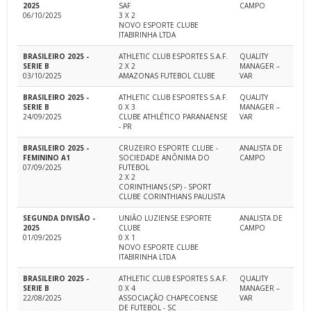
2025
SAF
CAMPO
06/10/2025
3 X 2
NOVO ESPORTE CLUBE
ITABIRINHA LTDA
BRASILEIRO 2025 -
ATHLETIC CLUB ESPORTES S.A.F.
QUALITY
SERIE B
2 X 2
MANAGER –
03/10/2025
AMAZONAS FUTEBOL CLUBE
VAR
BRASILEIRO 2025 -
ATHLETIC CLUB ESPORTES S.A.F.
QUALITY
SERIE B
0 X 3
MANAGER –
24/09/2025
CLUBE ATHLÉTICO PARANAENSE
VAR
- PR
BRASILEIRO 2025 -
CRUZEIRO ESPORTE CLUBE -
ANALISTA DE
FEMININO A1
SOCIEDADE ANÔNIMA DO
CAMPO
07/09/2025
FUTEBOL
2 X 2
CORINTHIANS (SP) - SPORT
CLUBE CORINTHIANS PAULISTA
SEGUNDA DIVISÃO -
UNIÃO LUZIENSE ESPORTE
ANALISTA DE
2025
CLUBE
CAMPO
01/09/2025
0 X 1
NOVO ESPORTE CLUBE
ITABIRINHA LTDA
BRASILEIRO 2025 -
ATHLETIC CLUB ESPORTES S.A.F.
QUALITY
SERIE B
0 X 4
MANAGER –
22/08/2025
ASSOCIAÇÃO CHAPECOENSE
VAR
DE FUTEBOL - SC