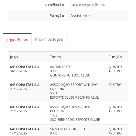
Profissão:
Segurança pública
Função:
Assistente
Próximos Jogos
Jogos Feitos
Jogo
Times
Função
64ª COPA ITATIAIA
AA ITAMARATY
QUARTO
04/01/2026
0 X 0
ÁRBITRO
GUNNERS FUTEBOL CLUBE
64ª COPA ITATIAIA
ASSOCIAÇAO ESPORTIVA NOVO
ÁRBITRO
28/12/2025
CRISTINA
5 X 1
ESPORTE CLUBE RECANTO AZUL
64ª COPA ITATIAIA
ASSOCIAÇÃO DESPORTIVA
QUARTO
21/12/2025
PLATOON
ÁRBITRO
1 X 3
SAO BERNARDO ESPORTE CLUBE
64ª COPA ITATIAIA
SARZEDO ESPORTE CLUBE
QUARTO
14/12/2025
0 X 0
ÁRBITRO