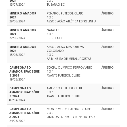
2024
2 X 0
13/07/2024
TUBARAO EC
MINEIRO AMADOR
PEÑAROL FUTEBOL CLUBE
ÁRBITRO
2024
1 X 0
29/06/2024
ASSOCIAÇÃO ATLÉTICA ESTRELINHA
MINEIRO AMADOR
NATAL FC
ÁRBITRO
2024
1 X 1
22/06/2024
ESTRELA FC
MINEIRO AMADOR
ASSOCIACAO DESPORTIVA
ÁRBITRO
2024
COLORADO
15/06/2024
1 X 2
AA MINEIRA DE METALURGISTAS
CAMPEONATO
SOCIAL OLIMPICO FERROVIARIO
ÁRBITRO
AMADOR SFAC SÉRIE
1 X 1
B 2024
AVANTE FUTEBOL CLUBE
19/05/2024
CAMPEONATO
AMERICO FUTEBOL CLUBE
ÁRBITRO
AMADOR SFAC SÉRIE
0 X 1
B 2024
AVANTE FUTEBOL CLUBE
07/04/2024
CAMPEONATO
MONTE VERDE FUTEBOL CLUBE
ÁRBITRO
AMADOR SFAC SÉRIE
2 X 0
A 2024
UNIDOS FUTEBOL CLUBE DA LESTE
24/03/2024