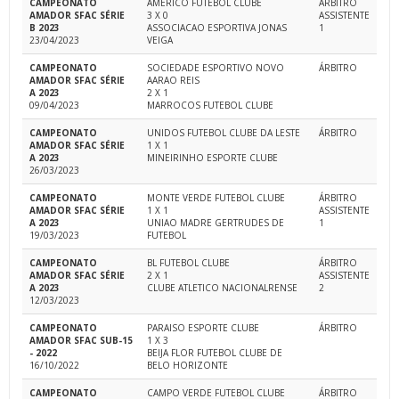
CAMPEONATO
AMERICO FUTEBOL CLUBE
ÁRBITRO
AMADOR SFAC SÉRIE
3 X 0
ASSISTENTE
B 2023
ASSOCIACAO ESPORTIVA JONAS
1
23/04/2023
VEIGA
CAMPEONATO
SOCIEDADE ESPORTIVO NOVO
ÁRBITRO
AMADOR SFAC SÉRIE
AARAO REIS
A 2023
2 X 1
09/04/2023
MARROCOS FUTEBOL CLUBE
CAMPEONATO
UNIDOS FUTEBOL CLUBE DA LESTE
ÁRBITRO
AMADOR SFAC SÉRIE
1 X 1
A 2023
MINEIRINHO ESPORTE CLUBE
26/03/2023
CAMPEONATO
MONTE VERDE FUTEBOL CLUBE
ÁRBITRO
AMADOR SFAC SÉRIE
1 X 1
ASSISTENTE
A 2023
UNIAO MADRE GERTRUDES DE
1
19/03/2023
FUTEBOL
CAMPEONATO
BL FUTEBOL CLUBE
ÁRBITRO
AMADOR SFAC SÉRIE
2 X 1
ASSISTENTE
A 2023
CLUBE ATLETICO NACIONALRENSE
2
12/03/2023
CAMPEONATO
PARAISO ESPORTE CLUBE
ÁRBITRO
AMADOR SFAC SUB-15
1 X 3
- 2022
BEIJA FLOR FUTEBOL CLUBE DE
16/10/2022
BELO HORIZONTE
CAMPEONATO
CAMPO VERDE FUTEBOL CLUBE
ÁRBITRO