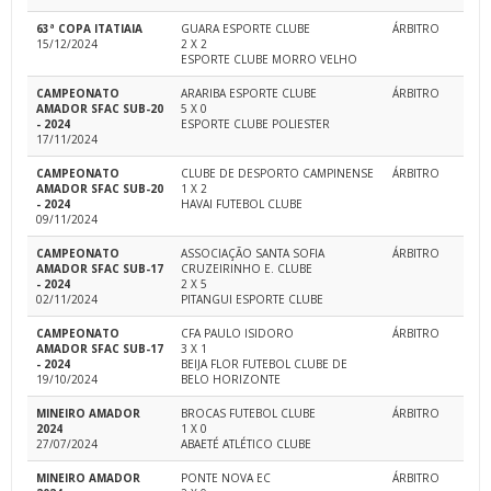
63ª COPA ITATIAIA
GUARA ESPORTE CLUBE
ÁRBITRO
15/12/2024
2 X 2
ESPORTE CLUBE MORRO VELHO
CAMPEONATO
ARARIBA ESPORTE CLUBE
ÁRBITRO
AMADOR SFAC SUB-20
5 X 0
- 2024
ESPORTE CLUBE POLIESTER
17/11/2024
CAMPEONATO
CLUBE DE DESPORTO CAMPINENSE
ÁRBITRO
AMADOR SFAC SUB-20
1 X 2
- 2024
HAVAI FUTEBOL CLUBE
09/11/2024
CAMPEONATO
ASSOCIAÇÃO SANTA SOFIA
ÁRBITRO
AMADOR SFAC SUB-17
CRUZEIRINHO E. CLUBE
- 2024
2 X 5
02/11/2024
PITANGUI ESPORTE CLUBE
CAMPEONATO
CFA PAULO ISIDORO
ÁRBITRO
AMADOR SFAC SUB-17
3 X 1
- 2024
BEIJA FLOR FUTEBOL CLUBE DE
19/10/2024
BELO HORIZONTE
MINEIRO AMADOR
BROCAS FUTEBOL CLUBE
ÁRBITRO
2024
1 X 0
27/07/2024
ABAETÉ ATLÉTICO CLUBE
MINEIRO AMADOR
PONTE NOVA EC
ÁRBITRO