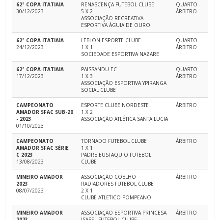
62ª COPA ITATIAIA
RENASCENÇA FUTEBOL CLUBE
QUARTO
30/12/2023
5 X 2
ÁRBITRO
ASSOCIAÇÃO RECREATIVA
ESPORTIVA ÁGUIA DE OURO
62ª COPA ITATIAIA
LEBLON ESPORTE CLUBE
QUARTO
24/12/2023
1 X 1
ÁRBITRO
SOCIEDADE ESPORTIVA NAZARE
62ª COPA ITATIAIA
PAISSANDU EC
QUARTO
17/12/2023
1 X 3
ÁRBITRO
ASSOCIAÇÃO ESPORTIVA YPIRANGA
SOCIAL CLUBE
CAMPEONATO
ESPORTE CLUBE NORDESTE
ÁRBITRO
AMADOR SFAC SUB-20
1 X 2
- 2023
ASSOCIAÇÃO ATLÉTICA SANTA LUCIA
01/10/2023
CAMPEONATO
TORNADO FUTEBOL CLUBE
ÁRBITRO
AMADOR SFAC SÉRIE
1 X 1
C 2023
PADRE EUSTAQUIO FUTEBOL
13/08/2023
CLUBE
MINEIRO AMADOR
ASSOCIAÇÃO COELHO
ÁRBITRO
2023
RADIADORES FUTEBOL CLUBE
08/07/2023
2 X 1
CLUBE ATLETICO POMPEANO
MINEIRO AMADOR
ASSOCIAÇÃO ESPORTIVA PRINCESA
ÁRBITRO
2023
ISABEL FUTEBOL CLUBE