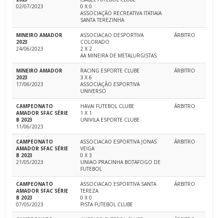
02/07/2023
0 X 0
ASSOCIAÇÃO RECREATIVA ITATIAIA
SANTA TEREZINHA
MINEIRO AMADOR
ASSOCIACAO DESPORTIVA
ÁRBITRO
2023
COLORADO
24/06/2023
2 X 2
AA MINEIRA DE METALURGISTAS
MINEIRO AMADOR
RACING ESPORTE CLUBE
ÁRBITRO
2023
3 X 6
17/06/2023
ASSOCIAÇÃO ESPORTIVA
UNIVERSO
CAMPEONATO
HAVAI FUTEBOL CLUBE
ÁRBITRO
AMADOR SFAC SÉRIE
1 X 1
B 2023
UNIVILA ESPORTE CLUBE
11/06/2023
CAMPEONATO
ASSOCIACAO ESPORTIVA JONAS
ÁRBITRO
AMADOR SFAC SÉRIE
VEIGA
B 2023
0 X 3
21/05/2023
UNIAO PRACINHA BOTAFOGO DE
FUTEBOL
CAMPEONATO
ASSOCIACAO ESPORTIVA SANTA
ÁRBITRO
AMADOR SFAC SÉRIE
TEREZA
B 2023
0 X 0
07/05/2023
PISTA FUTEBOL CLUBE