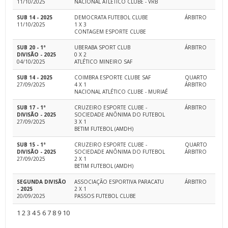
11/10/2025
NACIONAL ATLETICO CLUBE - VRB
SUB 14 - 2025
DEMOCRATA FUTEBOL CLUBE
ÁRBITRO
11/10/2025
1 X 3
CONTAGEM ESPORTE CLUBE
SUB 20 - 1ª
UBERABA SPORT CLUB
ÁRBITRO
DIVISÃO - 2025
0 X 2
04/10/2025
ATLÉTICO MINEIRO SAF
SUB 14 - 2025
COIMBRA ESPORTE CLUBE SAF
QUARTO
27/09/2025
4 X 1
ÁRBITRO
NACIONAL ATLÉTICO CLUBE - MURIAÉ
SUB 17 - 1ª
CRUZEIRO ESPORTE CLUBE -
ÁRBITRO
DIVISÃO - 2025
SOCIEDADE ANÔNIMA DO FUTEBOL
27/09/2025
3 X 1
BETIM FUTEBOL (AMDH)
SUB 15 - 1ª
CRUZEIRO ESPORTE CLUBE -
QUARTO
DIVISÃO - 2025
SOCIEDADE ANÔNIMA DO FUTEBOL
ÁRBITRO
27/09/2025
2 X 1
BETIM FUTEBOL (AMDH)
SEGUNDA DIVISÃO
ASSOCIAÇÃO ESPORTIVA PARACATU
ÁRBITRO
- 2025
2 X 1
20/09/2025
PASSOS FUTEBOL CLUBE
1
2
3
4
5
6
7
8
9
10