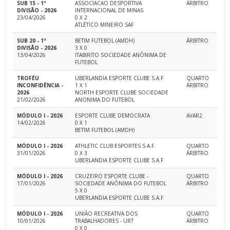
SUB 15 - 1ª
ASSOCIACAO DESPORTIVA
ÁRBITRO
DIVISÃO - 2026
INTERNACIONAL DE MINAS
23/04/2026
0 X 2
ATLÉTICO MINEIRO SAF
SUB 20 - 1ª
BETIM FUTEBOL (AMDH)
ÁRBITRO
DIVISÃO - 2026
3 X 0
13/04/2026
ITABIRITO SOCIEDADE ANÔNIMA DE
FUTEBOL
TROFÉU
UBERLANDIA ESPORTE CLUBE S.A.F
QUARTO
INCONFIDÊNCIA -
1 X 1
ÁRBITRO
2026
NORTH ESPORTE CLUBE SOCIEDADE
21/02/2026
ANONIMA DO FUTEBOL
MÓDULO I - 2026
ESPORTE CLUBE DEMOCRATA
AVAR2
14/02/2026
0 X 1
BETIM FUTEBOL (AMDH)
MÓDULO I - 2026
ATHLETIC CLUB ESPORTES S.A.F.
QUARTO
31/01/2026
0 X 3
ÁRBITRO
UBERLANDIA ESPORTE CLUBE S.A.F
MÓDULO I - 2026
CRUZEIRO ESPORTE CLUBE -
QUARTO
17/01/2026
SOCIEDADE ANÔNIMA DO FUTEBOL
ÁRBITRO
5 X 0
UBERLANDIA ESPORTE CLUBE S.A.F
MÓDULO I - 2026
UNIÃO RECREATIVA DOS
QUARTO
10/01/2026
TRABALHADORES - URT
ÁRBITRO
0 X 0