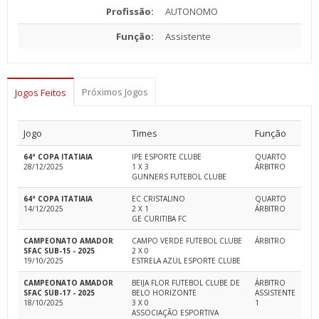
Profissão:
AUTONOMO
Função:
Assistente
Próximos Jogos
Jogos Feitos
Jogo
Times
Função
64ª COPA ITATIAIA
IPE ESPORTE CLUBE
QUARTO
28/12/2025
1 X 3
ÁRBITRO
GUNNERS FUTEBOL CLUBE
64ª COPA ITATIAIA
EC CRISTALINO
QUARTO
14/12/2025
2 X 1
ÁRBITRO
GE CURITIBA FC
CAMPEONATO AMADOR
CAMPO VERDE FUTEBOL CLUBE
ÁRBITRO
SFAC SUB-15 - 2025
2 X 0
19/10/2025
ESTRELA AZUL ESPORTE CLUBE
CAMPEONATO AMADOR
BEIJA FLOR FUTEBOL CLUBE DE
ÁRBITRO
SFAC SUB-17 - 2025
BELO HORIZONTE
ASSISTENTE
18/10/2025
3 X 0
1
ASSOCIAÇÃO ESPORTIVA