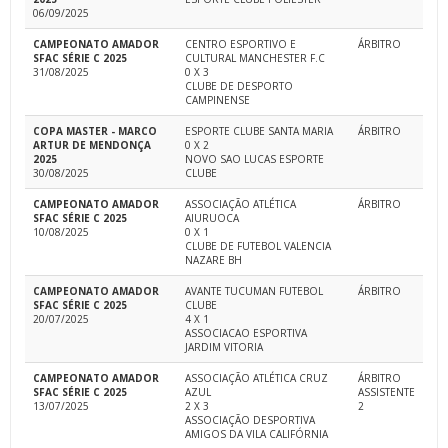
06/09/2025
CAMPEONATO AMADOR
CENTRO ESPORTIVO E
ÁRBITRO
SFAC SÉRIE C 2025
CULTURAL MANCHESTER F.C
31/08/2025
0 X 3
CLUBE DE DESPORTO
CAMPINENSE
COPA MASTER - MARCO
ESPORTE CLUBE SANTA MARIA
ÁRBITRO
ARTUR DE MENDONÇA
0 X 2
2025
NOVO SAO LUCAS ESPORTE
30/08/2025
CLUBE
CAMPEONATO AMADOR
ASSOCIAÇÃO ATLÉTICA
ÁRBITRO
SFAC SÉRIE C 2025
AIURUOCA
10/08/2025
0 X 1
CLUBE DE FUTEBOL VALENCIA
NAZARE BH
CAMPEONATO AMADOR
AVANTE TUCUMAN FUTEBOL
ÁRBITRO
SFAC SÉRIE C 2025
CLUBE
20/07/2025
4 X 1
ASSOCIACAO ESPORTIVA
JARDIM VITORIA
CAMPEONATO AMADOR
ASSOCIAÇÃO ATLÉTICA CRUZ
ÁRBITRO
SFAC SÉRIE C 2025
AZUL
ASSISTENTE
13/07/2025
2 X 3
2
ASSOCIAÇÃO DESPORTIVA
AMIGOS DA VILA CALIFÓRNIA