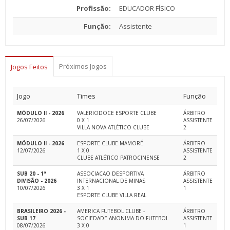
Profissão:
EDUCADOR FÍSICO
Função:
Assistente
Próximos Jogos
Jogos Feitos
Jogo
Times
Função
MÓDULO II - 2026
VALERIODOCE ESPORTE CLUBE
ÁRBITRO
26/07/2026
0 X 1
ASSISTENTE
VILLA NOVA ATLÉTICO CLUBE
2
MÓDULO II - 2026
ESPORTE CLUBE MAMORÉ
ÁRBITRO
12/07/2026
1 X 0
ASSISTENTE
CLUBE ATLÉTICO PATROCINENSE
2
SUB 20 - 1ª
ASSOCIACAO DESPORTIVA
ÁRBITRO
DIVISÃO - 2026
INTERNACIONAL DE MINAS
ASSISTENTE
10/07/2026
3 X 1
1
ESPORTE CLUBE VILLA REAL
BRASILEIRO 2026 -
AMERICA FUTEBOL CLUBE -
ÁRBITRO
SUB 17
SOCIEDADE ANONIMA DO FUTEBOL
ASSISTENTE
08/07/2026
3 X 0
1