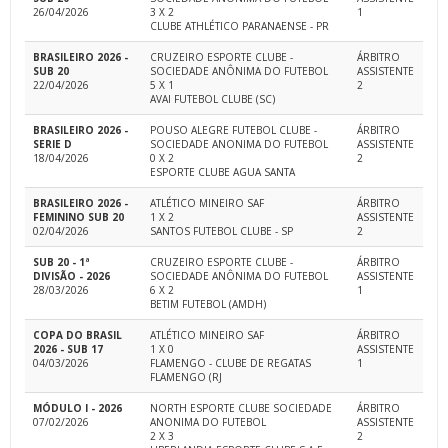
26/04/2026
3 X 2
1
CLUBE ATHLÉTICO PARANAENSE - PR
BRASILEIRO 2026 -
CRUZEIRO ESPORTE CLUBE -
ÁRBITRO
SUB 20
SOCIEDADE ANÔNIMA DO FUTEBOL
ASSISTENTE
22/04/2026
5 X 1
2
AVAI FUTEBOL CLUBE (SC)
BRASILEIRO 2026 -
POUSO ALEGRE FUTEBOL CLUBE -
ÁRBITRO
SERIE D
SOCIEDADE ANONIMA DO FUTEBOL
ASSISTENTE
18/04/2026
0 X 2
2
ESPORTE CLUBE AGUA SANTA
BRASILEIRO 2026 -
ATLÉTICO MINEIRO SAF
ÁRBITRO
FEMININO SUB 20
1 X 2
ASSISTENTE
02/04/2026
SANTOS FUTEBOL CLUBE - SP
2
SUB 20 - 1ª
CRUZEIRO ESPORTE CLUBE -
ÁRBITRO
DIVISÃO - 2026
SOCIEDADE ANÔNIMA DO FUTEBOL
ASSISTENTE
28/03/2026
6 X 2
1
BETIM FUTEBOL (AMDH)
COPA DO BRASIL
ATLÉTICO MINEIRO SAF
ÁRBITRO
2026 - SUB 17
1 X 0
ASSISTENTE
04/03/2026
FLAMENGO - CLUBE DE REGATAS
1
FLAMENGO (RJ
MÓDULO I - 2026
NORTH ESPORTE CLUBE SOCIEDADE
ÁRBITRO
07/02/2026
ANONIMA DO FUTEBOL
ASSISTENTE
2 X 3
2