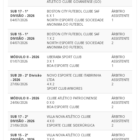
ATLETICO CLUBE GOIANIENSE (GO)
SUB 17 - 1ª
BOSTON CITY FUTEBOL CLUBE SAF
ÁRBITRO
DIVISÃO - 2026
6 X 1
ASSISTENTE
04/07/2026
NORTH ESPORTE CLUBE SOCIEDADE
1
ANONIMA DO FUTEBOL
SUB 15 - 1ª
BOSTON CITY FUTEBOL CLUBE SAF
ÁRBITRO
DIVISÃO - 2026
1 X 2
ASSISTENTE
04/07/2026
NORTH ESPORTE CLUBE SOCIEDADE
2
ANONIMA DO FUTEBOL
MÓDULO II - 2026
UBERABA SPORT CLUB
ÁRBITRO
01/07/2026
3 X 1
ASSISTENTE
BOA ESPORTE CLUBE
1
SUB 20 - 2ª Divisão
NOVO ESPORTE CLUBE ITABIRINHA
ÁRBITRO
- 2026
LTDA
ASSISTENTE
27/06/2026
4 X 2
2
SPORT CLUB AYMORES
MÓDULO II - 2026
CLUBE ATLÉTICO PATROCINENSE
ÁRBITRO
24/06/2026
0 X 0
ASSISTENTE
BOA ESPORTE CLUBE
2
SUB 17 - 2ª
VILLA NOVA ATLÉTICO CLUBE
ÁRBITRO
DIVISÃO - 2026
4 X 0
ASSISTENTE
21/06/2026
ESPORTE CLUBE SIDERÚRGICA
2
SUB 15 - 2ª
VILLA NOVA ATLÉTICO CLUBE
ÁRBITRO
DIVISÃO - 2026
3 X 0
ASSISTENTE