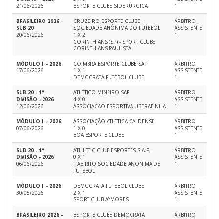
21/06/2026
ESPORTE CLUBE SIDERÚRGICA
1
BRASILEIRO 2026 -
CRUZEIRO ESPORTE CLUBE -
ÁRBITRO
SUB 20
SOCIEDADE ANÔNIMA DO FUTEBOL
ASSISTENTE
20/06/2026
1 X 2
1
CORINTHIANS (SP) - SPORT CLUBE
CORINTHIANS PAULISTA
MÓDULO II - 2026
COIMBRA ESPORTE CLUBE SAF
ÁRBITRO
17/06/2026
1 X 1
ASSISTENTE
DEMOCRATA FUTEBOL CLUBE
1
SUB 20 - 1ª
ATLÉTICO MINEIRO SAF
ÁRBITRO
DIVISÃO - 2026
4 X 0
ASSISTENTE
12/06/2026
ASSOCIACAO ESPORTIVA UBERABINHA
1
MÓDULO II - 2026
ASSOCIAÇÃO ATLETICA CALDENSE
ÁRBITRO
07/06/2026
1 X 0
ASSISTENTE
BOA ESPORTE CLUBE
1
SUB 20 - 1ª
ATHLETIC CLUB ESPORTES S.A.F.
ÁRBITRO
DIVISÃO - 2026
0 X 1
ASSISTENTE
06/06/2026
ITABIRITO SOCIEDADE ANÔNIMA DE
1
FUTEBOL
MÓDULO II - 2026
DEMOCRATA FUTEBOL CLUBE
ÁRBITRO
30/05/2026
2 X 1
ASSISTENTE
SPORT CLUB AYMORES
1
BRASILEIRO 2026 -
ESPORTE CLUBE DEMOCRATA
ÁRBITRO