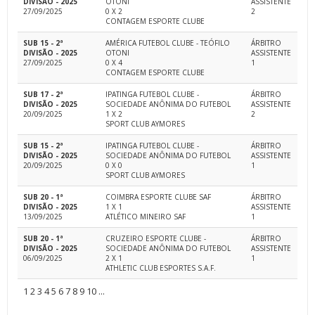
DIVISÃO - 2025
OTONI
ASSISTENTE
27/09/2025
0 X 2
2
CONTAGEM ESPORTE CLUBE
SUB 15 - 2ª
AMÉRICA FUTEBOL CLUBE - TEÓFILO
ÁRBITRO
DIVISÃO - 2025
OTONI
ASSISTENTE
27/09/2025
0 X 4
1
CONTAGEM ESPORTE CLUBE
SUB 17 - 2ª
IPATINGA FUTEBOL CLUBE -
ÁRBITRO
DIVISÃO - 2025
SOCIEDADE ANÔNIMA DO FUTEBOL
ASSISTENTE
20/09/2025
1 X 2
2
SPORT CLUB AYMORES
SUB 15 - 2ª
IPATINGA FUTEBOL CLUBE -
ÁRBITRO
DIVISÃO - 2025
SOCIEDADE ANÔNIMA DO FUTEBOL
ASSISTENTE
20/09/2025
0 X 0
1
SPORT CLUB AYMORES
SUB 20 - 1ª
COIMBRA ESPORTE CLUBE SAF
ÁRBITRO
DIVISÃO - 2025
1 X 1
ASSISTENTE
13/09/2025
ATLÉTICO MINEIRO SAF
1
SUB 20 - 1ª
CRUZEIRO ESPORTE CLUBE -
ÁRBITRO
DIVISÃO - 2025
SOCIEDADE ANÔNIMA DO FUTEBOL
ASSISTENTE
06/09/2025
2 X 1
1
ATHLETIC CLUB ESPORTES S.A.F.
1
2
3
4
5
6
7
8
9
10
...