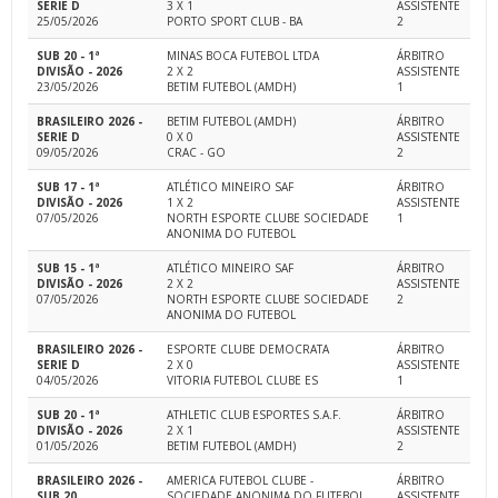
SERIE D
3 X 1
ASSISTENTE
25/05/2026
PORTO SPORT CLUB - BA
2
SUB 20 - 1ª
MINAS BOCA FUTEBOL LTDA
ÁRBITRO
DIVISÃO - 2026
2 X 2
ASSISTENTE
23/05/2026
BETIM FUTEBOL (AMDH)
1
BRASILEIRO 2026 -
BETIM FUTEBOL (AMDH)
ÁRBITRO
SERIE D
0 X 0
ASSISTENTE
09/05/2026
CRAC - GO
2
SUB 17 - 1ª
ATLÉTICO MINEIRO SAF
ÁRBITRO
DIVISÃO - 2026
1 X 2
ASSISTENTE
07/05/2026
NORTH ESPORTE CLUBE SOCIEDADE
1
ANONIMA DO FUTEBOL
SUB 15 - 1ª
ATLÉTICO MINEIRO SAF
ÁRBITRO
DIVISÃO - 2026
2 X 2
ASSISTENTE
07/05/2026
NORTH ESPORTE CLUBE SOCIEDADE
2
ANONIMA DO FUTEBOL
BRASILEIRO 2026 -
ESPORTE CLUBE DEMOCRATA
ÁRBITRO
SERIE D
2 X 0
ASSISTENTE
04/05/2026
VITORIA FUTEBOL CLUBE ES
1
SUB 20 - 1ª
ATHLETIC CLUB ESPORTES S.A.F.
ÁRBITRO
DIVISÃO - 2026
2 X 1
ASSISTENTE
01/05/2026
BETIM FUTEBOL (AMDH)
2
BRASILEIRO 2026 -
AMERICA FUTEBOL CLUBE -
ÁRBITRO
SUB 20
SOCIEDADE ANONIMA DO FUTEBOL
ASSISTENTE