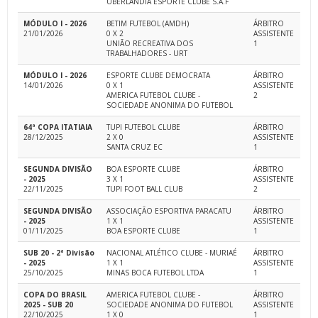
UBERLANDIA ESPORTE CLUBE S.A.F
MÓDULO I - 2026
BETIM FUTEBOL (AMDH)
ÁRBITRO
21/01/2026
0 X 2
ASSISTENTE
UNIÃO RECREATIVA DOS
1
TRABALHADORES - URT
MÓDULO I - 2026
ESPORTE CLUBE DEMOCRATA
ÁRBITRO
14/01/2026
0 X 1
ASSISTENTE
AMERICA FUTEBOL CLUBE -
2
SOCIEDADE ANONIMA DO FUTEBOL
64ª COPA ITATIAIA
TUPI FUTEBOL CLUBE
ÁRBITRO
28/12/2025
2 X 0
ASSISTENTE
SANTA CRUZ EC
1
SEGUNDA DIVISÃO
BOA ESPORTE CLUBE
ÁRBITRO
- 2025
3 X 1
ASSISTENTE
22/11/2025
TUPI FOOT BALL CLUB
2
SEGUNDA DIVISÃO
ASSOCIAÇÃO ESPORTIVA PARACATU
ÁRBITRO
- 2025
1 X 1
ASSISTENTE
01/11/2025
BOA ESPORTE CLUBE
1
SUB 20 - 2ª Divisão
NACIONAL ATLÉTICO CLUBE - MURIAÉ
ÁRBITRO
- 2025
1 X 1
ASSISTENTE
25/10/2025
MINAS BOCA FUTEBOL LTDA
1
COPA DO BRASIL
AMERICA FUTEBOL CLUBE -
ÁRBITRO
2025 - SUB 20
SOCIEDADE ANONIMA DO FUTEBOL
ASSISTENTE
22/10/2025
1 X 0
1