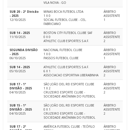
VILA NOVA - GO
SUB 20 - 2ª Divisão
MINAS BOCA FUTEBOL LTDA
ÁRBITRO
- 2025
1 X 0
ASSISTENTE
12/10/2025
SOCIAL FUTEBOL CLUBE - CEL.
1
FABRICIANO
SUB 14 - 2025
BOSTON CITY FUTEBOL CLUBE SAF
ÁRBITRO
11/10/2025
0 X 0
ASSISTENTE
ATHLETIC CLUB ESPORTES S.A.F.
2
SEGUNDA DIVISÃO
NACIONAL FUTEBOL CLUBE
ÁRBITRO
- 2025
1 X 0
ASSISTENTE
06/10/2025
PASSOS FUTEBOL CLUBE
1
SUB 14 - 2025
ATHLETIC CLUB ESPORTES S.A.F.
ÁRBITRO
05/10/2025
6 X 1
ASSISTENTE
ASSOCIACAO ESPORTIVA UBERABINHA
2
SUB 17 - 1ª
SÃO JOÃO DEL REI ESPORTE CLUBE
ÁRBITRO
DIVISÃO - 2025
1 X 2
ASSISTENTE
04/10/2025
CRUZEIRO ESPORTE CLUBE -
2
SOCIEDADE ANÔNIMA DO FUTEBOL
SUB 15 - 1ª
SÃO JOÃO DEL REI ESPORTE CLUBE
ÁRBITRO
DIVISÃO - 2025
0 X 1
ASSISTENTE
04/10/2025
CRUZEIRO ESPORTE CLUBE -
2
SOCIEDADE ANÔNIMA DO FUTEBOL
SUB 17 - 2ª
AMÉRICA FUTEBOL CLUBE - TEÓFILO
ÁRBITRO