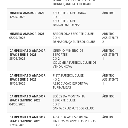
BEIRA RIO ESPORTE CLUBE DO
BAIRRO JARDIM FELICIDADE
MINEIRO AMADOR 2025
ESPORTE CLUBE UNIAO
ÁRBITRO
12/07/2025
0 X 10
ESPORTE CLUBE
BARRALONGUENSE
MINEIRO AMADOR 2025
BARCELONA ESPORTE CLUBE
ÁRBITRO
05/07/2025
0 X 4
ASSISTENTE
RENASCENÇA FUTEBOL CLUBE
2
CAMPEONATO AMADOR
GREMIO MINEIRO DE
ÁRBITRO
SFAC SÉRIE B 2025
ESPORTES
ASSISTENTE
25/05/2025
2 X 2
1
COLÔMBIA FUTEBOL CLUBE DE
VENDA NOVA
CAMPEONATO AMADOR
PISTA FUTEBOL CLUBE
ÁRBITRO
SFAC SÉRIE B 2025
4 X 2
ASSISTENTE
18/05/2025
ASSOCIACAO ESPORTIVA
1
TUPINAMBAS
CAMPEONATO AMADOR
LEÕES DA MONTANHA
ÁRBITRO
SFAC FEMININO 2025
ESPORTE CLUBE
04/05/2025
3 X 7
SANTA CRUZ FUTEBOL CLUBE
CAMPEONATO AMADOR
ASSOCIACAO ESPORTIVA
ÁRBITRO
SFAC FEMININO 2025
UNIDOS MORRO DAS PEDRAS
27/04/2025
0 X 7