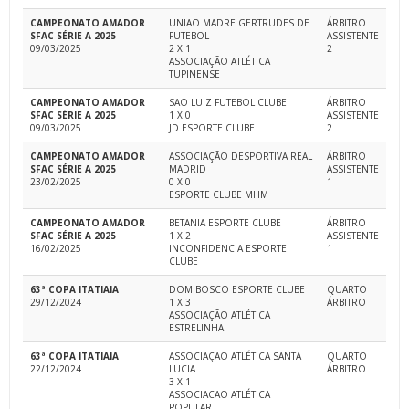
CAMPEONATO AMADOR
UNIAO MADRE GERTRUDES DE
ÁRBITRO
SFAC SÉRIE A 2025
FUTEBOL
ASSISTENTE
09/03/2025
2 X 1
2
ASSOCIAÇÃO ATLÉTICA
TUPINENSE
CAMPEONATO AMADOR
SAO LUIZ FUTEBOL CLUBE
ÁRBITRO
SFAC SÉRIE A 2025
1 X 0
ASSISTENTE
09/03/2025
JD ESPORTE CLUBE
2
CAMPEONATO AMADOR
ASSOCIAÇÃO DESPORTIVA REAL
ÁRBITRO
SFAC SÉRIE A 2025
MADRID
ASSISTENTE
23/02/2025
0 X 0
1
ESPORTE CLUBE MHM
CAMPEONATO AMADOR
BETANIA ESPORTE CLUBE
ÁRBITRO
SFAC SÉRIE A 2025
1 X 2
ASSISTENTE
16/02/2025
INCONFIDENCIA ESPORTE
1
CLUBE
63ª COPA ITATIAIA
DOM BOSCO ESPORTE CLUBE
QUARTO
29/12/2024
1 X 3
ÁRBITRO
ASSOCIAÇÃO ATLÉTICA
ESTRELINHA
63ª COPA ITATIAIA
ASSOCIAÇÃO ATLÉTICA SANTA
QUARTO
22/12/2024
LUCIA
ÁRBITRO
3 X 1
ASSOCIACAO ATLÉTICA
POPULAR