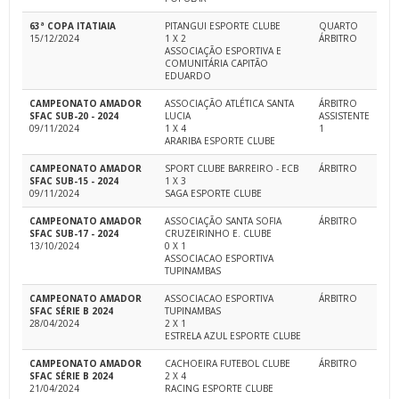
63ª COPA ITATIAIA
PITANGUI ESPORTE CLUBE
QUARTO
15/12/2024
1 X 2
ÁRBITRO
ASSOCIAÇÃO ESPORTIVA E
COMUNITÁRIA CAPITÃO
EDUARDO
CAMPEONATO AMADOR
ASSOCIAÇÃO ATLÉTICA SANTA
ÁRBITRO
SFAC SUB-20 - 2024
LUCIA
ASSISTENTE
09/11/2024
1 X 4
1
ARARIBA ESPORTE CLUBE
CAMPEONATO AMADOR
SPORT CLUBE BARREIRO - ECB
ÁRBITRO
SFAC SUB-15 - 2024
1 X 3
09/11/2024
SAGA ESPORTE CLUBE
CAMPEONATO AMADOR
ASSOCIAÇÃO SANTA SOFIA
ÁRBITRO
SFAC SUB-17 - 2024
CRUZEIRINHO E. CLUBE
13/10/2024
0 X 1
ASSOCIACAO ESPORTIVA
TUPINAMBAS
CAMPEONATO AMADOR
ASSOCIACAO ESPORTIVA
ÁRBITRO
SFAC SÉRIE B 2024
TUPINAMBAS
28/04/2024
2 X 1
ESTRELA AZUL ESPORTE CLUBE
CAMPEONATO AMADOR
CACHOEIRA FUTEBOL CLUBE
ÁRBITRO
SFAC SÉRIE B 2024
2 X 4
21/04/2024
RACING ESPORTE CLUBE