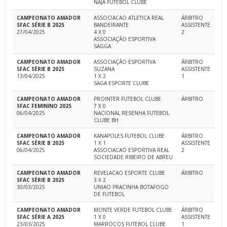
NAJA FUTEBOL CLUBE
CAMPEONATO AMADOR
ASSOCIACAO ATLETICA REAL
ÁRBITRO
SFAC SÉRIE B 2025
BANDEIRANTE
ASSISTENTE
27/04/2025
4 X 0
2
ASSOCIAÇÃO ESPORTIVA
SAGGA
CAMPEONATO AMADOR
ASSOCIAÇÃO ESPORTIVA
ÁRBITRO
SFAC SÉRIE B 2025
SUZANA
ASSISTENTE
13/04/2025
1 X 2
1
SAGA ESPORTE CLUBE
CAMPEONATO AMADOR
PROINTER FUTEBOL CLUBE
ÁRBITRO
SFAC FEMININO 2025
7 X 0
06/04/2025
NACIONAL RESENHA FUTEBOL
CLUBE BH
CAMPEONATO AMADOR
KANAPOLES FUTEBOL CLUBE
ÁRBITRO
SFAC SÉRIE B 2025
1 X 1
ASSISTENTE
06/04/2025
ASSOCIACAO ESPORTIVA REAL
2
SOCIEDADE RIBEIRO DE ABREU
CAMPEONATO AMADOR
REVELACAO ESPORTE CLUBE
ÁRBITRO
SFAC SÉRIE B 2025
3 X 2
30/03/2025
UNIAO PRACINHA BOTAFOGO
DE FUTEBOL
CAMPEONATO AMADOR
MONTE VERDE FUTEBOL CLUBE
ÁRBITRO
SFAC SÉRIE A 2025
1 X 0
ASSISTENTE
23/03/2025
MARROCOS FUTEBOL CLUBE
1