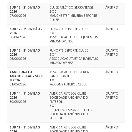
SUB 15 - 2ª DIVISÃO -
CLUBE ATLÉTICO SERRANENSE
ÁRBITRO
2026
3 X 0
07/06/2026
MANCHESTER MINEIRA ESPORTE
CLUBE
SUB 17 - 2ª DIVISÃO -
FUNORTE ESPORTE CLUBE
ÁRBITRO
2026
3 X 1
06/06/2026
ASSOCIACAO ATLETICA JUVENTUS
MINASNOVENSE
SUB 15 - 2ª DIVISÃO -
FUNORTE ESPORTE CLUBE
QUARTO
2026
2 X 1
ÁRBITRO
06/06/2026
ASSOCIACAO ATLETICA JUVENTUS
MINASNOVENSE
CAMPEONATO
ASSOCIACAO ATLETICA REAL
ÁRBITRO
AMADOR SFAC - SÉRIE
BANDEIRANTE
B 2026
1 X 0
31/05/2026
FALCONS FUTEBOL CLUBE
SUB 14 - 1ª DIVISÃO
AMERICA FUTEBOL CLUBE -
QUARTO
2026
SOCIEDADE ANONIMA DO
ÁRBITRO
30/05/2026
FUTEBOL
3 X 0
CRUZEIRO ESPORTE CLUBE -
SOCIEDADE ANÔNIMA DO
FUTEBOL
SUB 13 - 1ª DIVISÃO
AMERICA FUTEBOL CLUBE -
ÁRBITRO
2026
SOCIEDADE ANONIMA DO