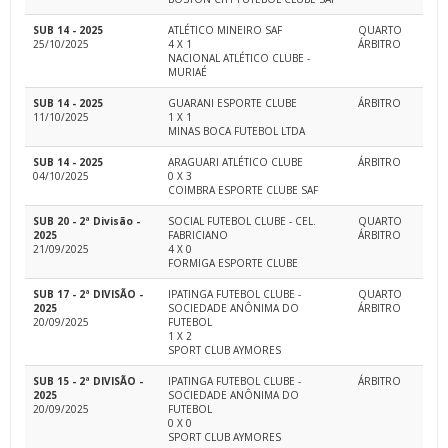
SUB 14 - 2025
ATLÉTICO MINEIRO SAF
QUARTO
25/10/2025
4 X 1
ÁRBITRO
NACIONAL ATLÉTICO CLUBE -
MURIAÉ
SUB 14 - 2025
GUARANI ESPORTE CLUBE
ÁRBITRO
11/10/2025
1 X 1
MINAS BOCA FUTEBOL LTDA
SUB 14 - 2025
ARAGUARI ATLÉTICO CLUBE
ÁRBITRO
04/10/2025
0 X 3
COIMBRA ESPORTE CLUBE SAF
SUB 20 - 2ª Divisão -
SOCIAL FUTEBOL CLUBE - CEL.
QUARTO
2025
FABRICIANO
ÁRBITRO
21/09/2025
4 X 0
FORMIGA ESPORTE CLUBE
SUB 17 - 2ª DIVISÃO -
IPATINGA FUTEBOL CLUBE -
QUARTO
2025
SOCIEDADE ANÔNIMA DO
ÁRBITRO
20/09/2025
FUTEBOL
1 X 2
SPORT CLUB AYMORES
SUB 15 - 2ª DIVISÃO -
IPATINGA FUTEBOL CLUBE -
ÁRBITRO
2025
SOCIEDADE ANÔNIMA DO
20/09/2025
FUTEBOL
0 X 0
SPORT CLUB AYMORES