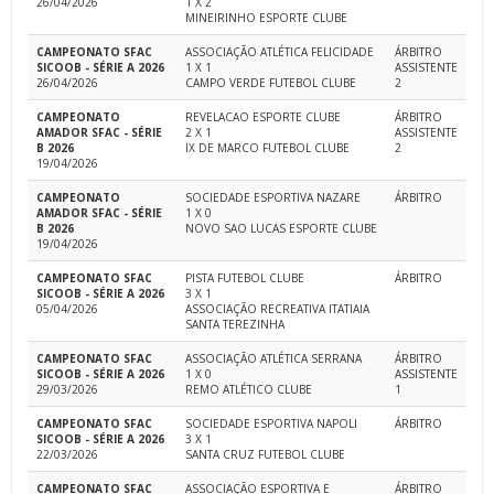
26/04/2026
1 X 2
MINEIRINHO ESPORTE CLUBE
CAMPEONATO SFAC
ASSOCIAÇÃO ATLÉTICA FELICIDADE
ÁRBITRO
SICOOB - SÉRIE A 2026
1 X 1
ASSISTENTE
26/04/2026
CAMPO VERDE FUTEBOL CLUBE
2
CAMPEONATO
REVELACAO ESPORTE CLUBE
ÁRBITRO
AMADOR SFAC - SÉRIE
2 X 1
ASSISTENTE
B 2026
IX DE MARCO FUTEBOL CLUBE
2
19/04/2026
CAMPEONATO
SOCIEDADE ESPORTIVA NAZARE
ÁRBITRO
AMADOR SFAC - SÉRIE
1 X 0
B 2026
NOVO SAO LUCAS ESPORTE CLUBE
19/04/2026
CAMPEONATO SFAC
PISTA FUTEBOL CLUBE
ÁRBITRO
SICOOB - SÉRIE A 2026
3 X 1
05/04/2026
ASSOCIAÇÃO RECREATIVA ITATIAIA
SANTA TEREZINHA
CAMPEONATO SFAC
ASSOCIAÇÃO ATLÉTICA SERRANA
ÁRBITRO
SICOOB - SÉRIE A 2026
1 X 0
ASSISTENTE
29/03/2026
REMO ATLÉTICO CLUBE
1
CAMPEONATO SFAC
SOCIEDADE ESPORTIVA NAPOLI
ÁRBITRO
SICOOB - SÉRIE A 2026
3 X 1
22/03/2026
SANTA CRUZ FUTEBOL CLUBE
CAMPEONATO SFAC
ASSOCIAÇÃO ESPORTIVA E
ÁRBITRO