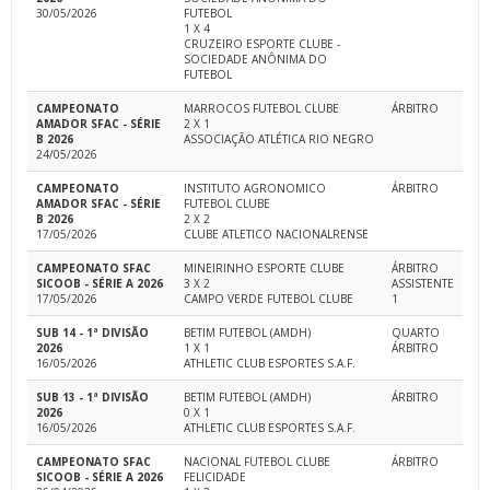
30/05/2026
FUTEBOL
1 X 4
CRUZEIRO ESPORTE CLUBE -
SOCIEDADE ANÔNIMA DO
FUTEBOL
CAMPEONATO
MARROCOS FUTEBOL CLUBE
ÁRBITRO
AMADOR SFAC - SÉRIE
2 X 1
B 2026
ASSOCIAÇÃO ATLÉTICA RIO NEGRO
24/05/2026
CAMPEONATO
INSTITUTO AGRONOMICO
ÁRBITRO
AMADOR SFAC - SÉRIE
FUTEBOL CLUBE
B 2026
2 X 2
17/05/2026
CLUBE ATLETICO NACIONALRENSE
CAMPEONATO SFAC
MINEIRINHO ESPORTE CLUBE
ÁRBITRO
SICOOB - SÉRIE A 2026
3 X 2
ASSISTENTE
17/05/2026
CAMPO VERDE FUTEBOL CLUBE
1
SUB 14 - 1ª DIVISÃO
BETIM FUTEBOL (AMDH)
QUARTO
2026
1 X 1
ÁRBITRO
16/05/2026
ATHLETIC CLUB ESPORTES S.A.F.
SUB 13 - 1ª DIVISÃO
BETIM FUTEBOL (AMDH)
ÁRBITRO
2026
0 X 1
16/05/2026
ATHLETIC CLUB ESPORTES S.A.F.
CAMPEONATO SFAC
NACIONAL FUTEBOL CLUBE
ÁRBITRO
SICOOB - SÉRIE A 2026
FELICIDADE