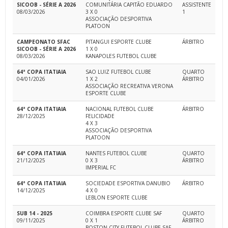
SICOOB - SÉRIE A 2026
COMUNITÁRIA CAPITÃO EDUARDO
ASSISTENTE
08/03/2026
3 X 0
1
ASSOCIAÇÃO DESPORTIVA
PLATOON
CAMPEONATO SFAC
PITANGUI ESPORTE CLUBE
ÁRBITRO
SICOOB - SÉRIE A 2026
1 X 0
08/03/2026
KANAPOLES FUTEBOL CLUBE
64ª COPA ITATIAIA
SAO LUIZ FUTEBOL CLUBE
QUARTO
04/01/2026
1 X 2
ÁRBITRO
ASSOCIAÇÃO RECREATIVA VERONA
ESPORTE CLUBE
64ª COPA ITATIAIA
NACIONAL FUTEBOL CLUBE
ÁRBITRO
28/12/2025
FELICIDADE
4 X 3
ASSOCIAÇÃO DESPORTIVA
PLATOON
64ª COPA ITATIAIA
NANTES FUTEBOL CLUBE
QUARTO
21/12/2025
0 X 3
ÁRBITRO
IMPERIAL FC
64ª COPA ITATIAIA
SOCIEDADE ESPORTIVA DANUBIO
ÁRBITRO
14/12/2025
4 X 0
LEBLON ESPORTE CLUBE
SUB 14 - 2025
COIMBRA ESPORTE CLUBE SAF
QUARTO
09/11/2025
0 X 1
ÁRBITRO
BOSTON CITY FUTEBOL CLUBE SAF