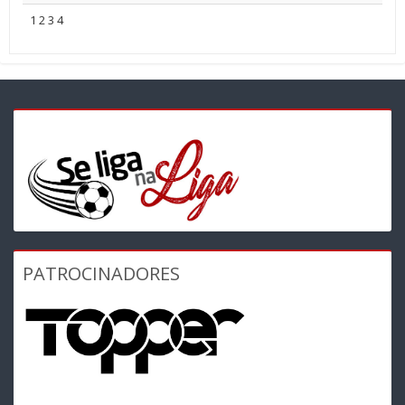
1
2
3
4
PATROCINADORES