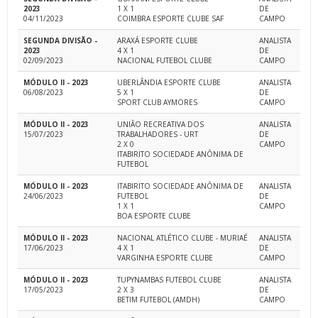
2023
1 X 1
DE
04/11/2023
COIMBRA ESPORTE CLUBE SAF
CAMPO
SEGUNDA DIVISÃO -
ARAXÁ ESPORTE CLUBE
ANALISTA
2023
4 X 1
DE
02/09/2023
NACIONAL FUTEBOL CLUBE
CAMPO
MÓDULO II - 2023
UBERLÂNDIA ESPORTE CLUBE
ANALISTA
06/08/2023
5 X 1
DE
SPORT CLUB AYMORES
CAMPO
MÓDULO II - 2023
UNIÃO RECREATIVA DOS
ANALISTA
15/07/2023
TRABALHADORES - URT
DE
2 X 0
CAMPO
ITABIRITO SOCIEDADE ANÔNIMA DE
FUTEBOL
MÓDULO II - 2023
ITABIRITO SOCIEDADE ANÔNIMA DE
ANALISTA
24/06/2023
FUTEBOL
DE
1 X 1
CAMPO
BOA ESPORTE CLUBE
MÓDULO II - 2023
NACIONAL ATLÉTICO CLUBE - MURIAÉ
ANALISTA
17/06/2023
4 X 1
DE
VARGINHA ESPORTE CLUBE
CAMPO
MÓDULO II - 2023
TUPYNAMBAS FUTEBOL CLUBE
ANALISTA
17/05/2023
2 X 3
DE
BETIM FUTEBOL (AMDH)
CAMPO