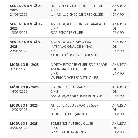
SEGUNDA DIVISÃO -
BOSTON CITY FUTEBOL CLUBE SAF
ANALISTA
2025
2 X 2
DE
21/09/2025
UNIÃO LUZIENSE ESPORTE CLUBE
CAMPO
SEGUNDA DIVISÃO -
ASSOCIAÇÃO ESPORTIVA PARACATU
ANALISTA
2025
0 X 4
DE
13/09/2025
BOA ESPORTE CLUBE
CAMPO
SEGUNDA DIVISÃO -
ASSOCIACAO DESPORTIVA
ANALISTA
2025
INTERNACIONAL DE MINAS
DE
29/08/2025
4 X 2
CAMPO
CLUBE ATLÉTICO SERRANENSE
MÓDULO II - 2025
NORTH ESPORTE CLUBE SOCIEDADE
ANALISTA
07/06/2025
ANONIMA DO FUTEBOL
DE
0 X 0
CAMPO
VALERIODOCE ESPORTE CLUBE
MÓDULO II - 2025
ESPORTE CLUBE MAMORÉ
ANALISTA
14/05/2025
2 X 2
DE
ASSOCIAÇÃO ATLETICA CALDENSE
CAMPO
MÓDULO I - 2025
ATHLETIC CLUB ESPORTES S.A.F.
ANALISTA
12/02/2025
1 X 4
DE
BETIM FUTEBOL (AMDH)
CAMPO
MÓDULO I - 2025
TOMBENSE FUTEBOL CLUBE
ANALISTA
05/02/2025
1 X 0
DE
SPORT CLUB AYMORES
CAMPO