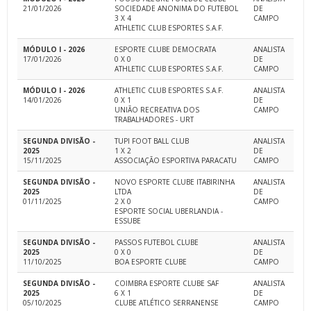
21/01/2026
SOCIEDADE ANONIMA DO FUTEBOL
DE
3 X 4
CAMPO
ATHLETIC CLUB ESPORTES S.A.F.
MÓDULO I - 2026
ESPORTE CLUBE DEMOCRATA
ANALISTA
17/01/2026
0 X 0
DE
ATHLETIC CLUB ESPORTES S.A.F.
CAMPO
MÓDULO I - 2026
ATHLETIC CLUB ESPORTES S.A.F.
ANALISTA
14/01/2026
0 X 1
DE
UNIÃO RECREATIVA DOS
CAMPO
TRABALHADORES - URT
SEGUNDA DIVISÃO -
TUPI FOOT BALL CLUB
ANALISTA
2025
1 X 2
DE
15/11/2025
ASSOCIAÇÃO ESPORTIVA PARACATU
CAMPO
SEGUNDA DIVISÃO -
NOVO ESPORTE CLUBE ITABIRINHA
ANALISTA
2025
LTDA
DE
01/11/2025
2 X 0
CAMPO
ESPORTE SOCIAL UBERLANDIA -
ESSUBE
SEGUNDA DIVISÃO -
PASSOS FUTEBOL CLUBE
ANALISTA
2025
0 X 0
DE
11/10/2025
BOA ESPORTE CLUBE
CAMPO
SEGUNDA DIVISÃO -
COIMBRA ESPORTE CLUBE SAF
ANALISTA
2025
6 X 1
DE
05/10/2025
CLUBE ATLÉTICO SERRANENSE
CAMPO