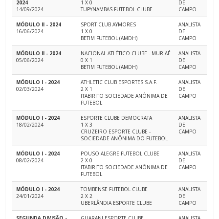
2024
1 X 0
DE
14/09/2024
TUPYNAMBAS FUTEBOL CLUBE
CAMPO
MÓDULO II - 2024
SPORT CLUB AYMORES
ANALISTA
16/06/2024
1 X 0
DE
BETIM FUTEBOL (AMDH)
CAMPO
MÓDULO II - 2024
NACIONAL ATLÉTICO CLUBE - MURIAÉ
ANALISTA
05/06/2024
0 X 1
DE
BETIM FUTEBOL (AMDH)
CAMPO
MÓDULO I - 2024
ATHLETIC CLUB ESPORTES S.A.F.
ANALISTA
02/03/2024
2 X 1
DE
ITABIRITO SOCIEDADE ANÔNIMA DE
CAMPO
FUTEBOL
MÓDULO I - 2024
ESPORTE CLUBE DEMOCRATA
ANALISTA
18/02/2024
1 X 3
DE
CRUZEIRO ESPORTE CLUBE -
CAMPO
SOCIEDADE ANÔNIMA DO FUTEBOL
MÓDULO I - 2024
POUSO ALEGRE FUTEBOL CLUBE
ANALISTA
08/02/2024
2 X 0
DE
ITABIRITO SOCIEDADE ANÔNIMA DE
CAMPO
FUTEBOL
MÓDULO I - 2024
TOMBENSE FUTEBOL CLUBE
ANALISTA
24/01/2024
2 X 2
DE
UBERLÂNDIA ESPORTE CLUBE
CAMPO
SEGUNDA DIVISÃO -
GUARANI ESPORTE CLUBE
ANALISTA