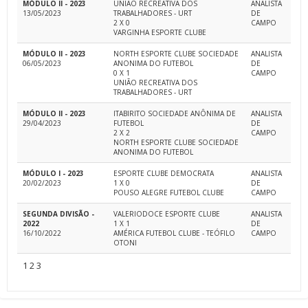
MÓDULO II - 2023
UNIÃO RECREATIVA DOS
ANALISTA
13/05/2023
TRABALHADORES - URT
DE
2 X 0
CAMPO
VARGINHA ESPORTE CLUBE
MÓDULO II - 2023
NORTH ESPORTE CLUBE SOCIEDADE
ANALISTA
06/05/2023
ANONIMA DO FUTEBOL
DE
0 X 1
CAMPO
UNIÃO RECREATIVA DOS
TRABALHADORES - URT
MÓDULO II - 2023
ITABIRITO SOCIEDADE ANÔNIMA DE
ANALISTA
29/04/2023
FUTEBOL
DE
2 X 2
CAMPO
NORTH ESPORTE CLUBE SOCIEDADE
ANONIMA DO FUTEBOL
MÓDULO I - 2023
ESPORTE CLUBE DEMOCRATA
ANALISTA
20/02/2023
1 X 0
DE
POUSO ALEGRE FUTEBOL CLUBE
CAMPO
SEGUNDA DIVISÃO -
VALERIODOCE ESPORTE CLUBE
ANALISTA
2022
1 X 1
DE
16/10/2022
AMÉRICA FUTEBOL CLUBE - TEÓFILO
CAMPO
OTONI
1
2
3